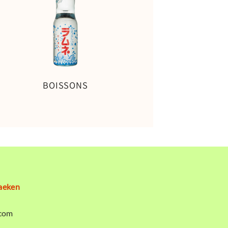
BOISSONS
aeken
com