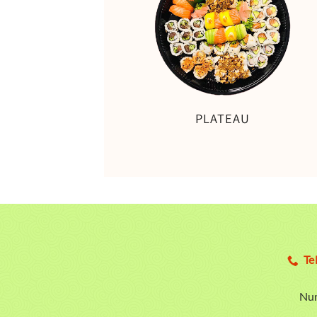
PLATEAU
Te
Num