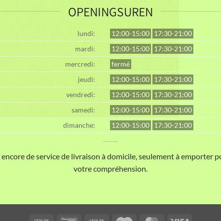
OPENINGSUREN
lundi:
12:00-15:00
17:30-21:00
mardi:
12:00-15:00
17:30-21:00
mercredi:
fermé
jeudi:
12:00-15:00
17:30-21:00
vendredi:
12:00-15:00
17:30-21:00
samedi:
12:00-15:00
17:30-21:00
dimanche:
12:00-15:00
17:30-21:00
ncore de service de livraison à domicile, seulement à emporter 
votre compréhension.
Cash
Bancontact
Cash
Maestro
MasterCard
Visa