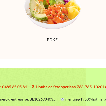
POKÉ
l: 0485 65 05 81
Houba de Strooperlaan 763-765, 1020 L
éro d'entreprise:
BE1026984035
menting-1980@hotmail.