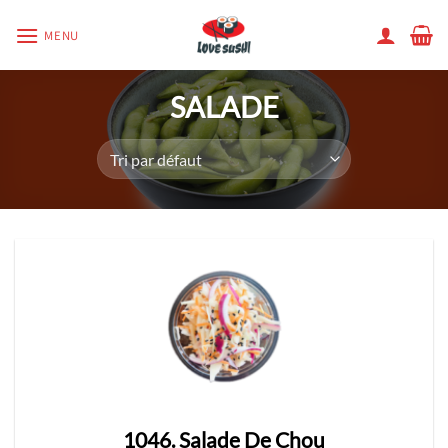
Passer
MENU
au
contenu
SALADE
1046. Salade De Chou