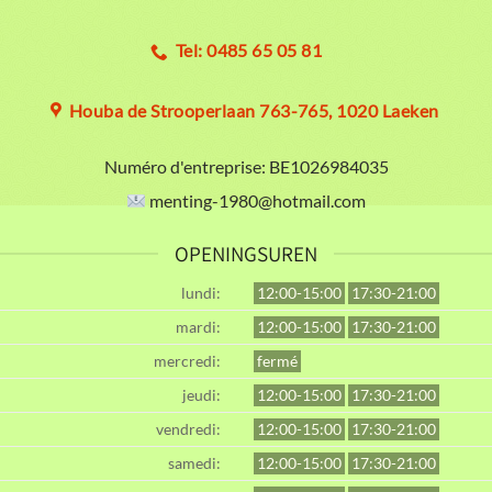
Tel: 0485 65 05 81
Houba de Strooperlaan 763-765, 1020 Laeken
Numéro d'entreprise:
BE1026984035
menting-1980@hotmail.com
OPENINGSUREN
lundi:
12:00-15:00
17:30-21:00
mardi:
12:00-15:00
17:30-21:00
mercredi:
fermé
jeudi:
12:00-15:00
17:30-21:00
vendredi:
12:00-15:00
17:30-21:00
samedi:
12:00-15:00
17:30-21:00