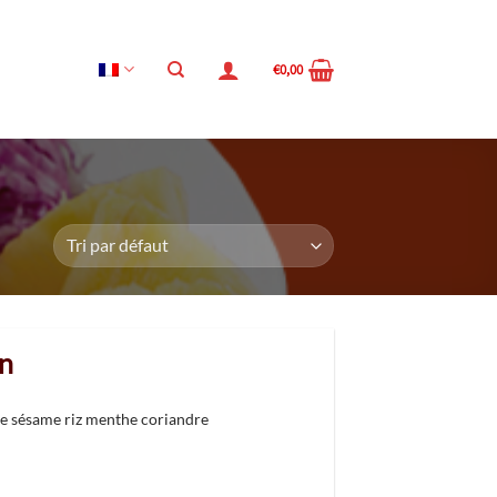
€
0,00
n
e sésame riz menthe coriandre