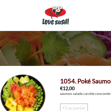
1054. Poké Saumo
€
12,00
saumon salade carotte concombr
+1 au panier