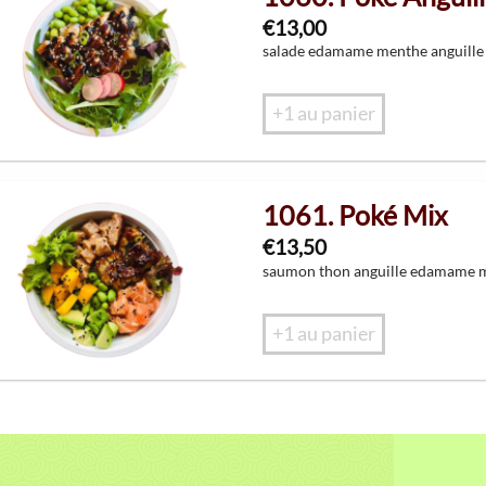
€
13,00
salade edamame menthe anguille
+1 au panier
1061. Poké Mix
€
13,50
saumon thon anguille edamame 
+1 au panier