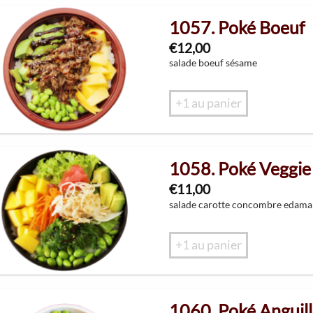
1057. Poké Boeuf
€
12,00
salade boeuf sésame
+1 au panier
1058. Poké Veggie
€
11,00
salade carotte concombre edam
+1 au panier
1060. Poké Anguil