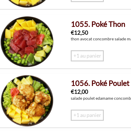
1055. Poké Thon
€
12,50
thon avocat concombre salade ma
+1 au panier
1056. Poké Poulet
€
12,00
salade poulet edamame concombr
+1 au panier