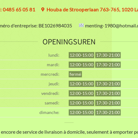
l: 0485 65 05 81
Houba de Strooperlaan 763-765, 1020 L
éro d'entreprise:
BE1026984035
menting-1980@hotmail.
OPENINGSUREN
lundi:
12:00-15:00
17:30-21:00
mardi:
12:00-15:00
17:30-21:00
mercredi:
fermé
jeudi:
12:00-15:00
17:30-21:00
vendredi:
12:00-15:00
17:30-21:00
samedi:
12:00-15:00
17:30-21:00
dimanche:
12:00-15:00
17:30-21:00
ncore de service de livraison à domicile, seulement à emporter 