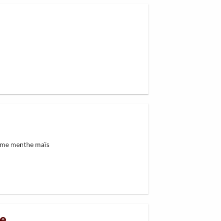
ame menthe maïs
le