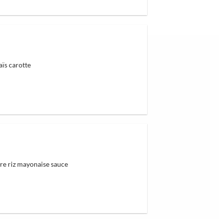
ïs carotte
e riz mayonaise sauce