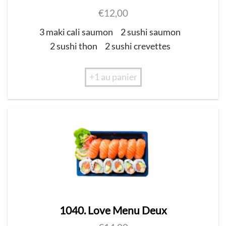
€
12,00
3 maki cali saumon
2 sushi saumon
2 sushi thon
2 sushi crevettes
+1 au panier
1040. Love Menu Deux