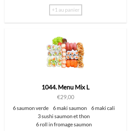
+1 au panier
1044. Menu Mix L
€
29,00
6 saumon verde
6 maki saumon
6 maki cali
3 sushi saumon et thon
6 roll in fromage saumon