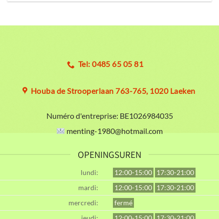
Tel: 0485 65 05 81
Houba de Strooperlaan 763-765, 1020 Laeken
Numéro d'entreprise:
BE1026984035
menting-1980@hotmail.com
OPENINGSUREN
lundi:
12:00-15:00
17:30-21:00
mardi:
12:00-15:00
17:30-21:00
mercredi:
fermé
jeudi:
12:00-15:00
17:30-21:00