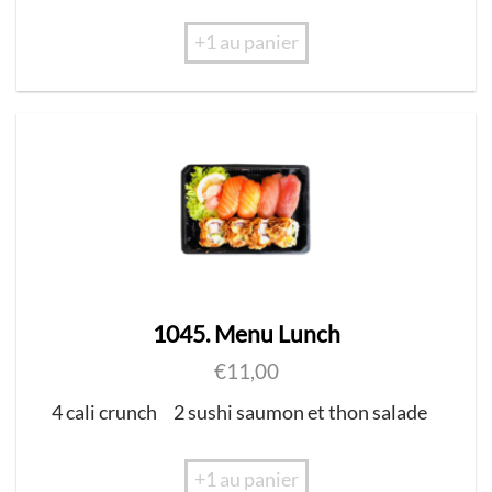
+1 au panier
1045. Menu Lunch
€
11,00
4 cali crunch
2 sushi saumon et thon salade
+1 au panier