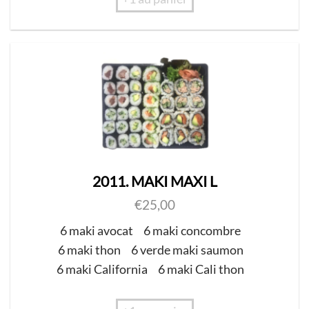
2011. MAKI MAXI L
€
25,00
6 maki avocat
6 maki concombre
6 maki thon
6 verde maki saumon
6 maki California
6 maki Cali thon