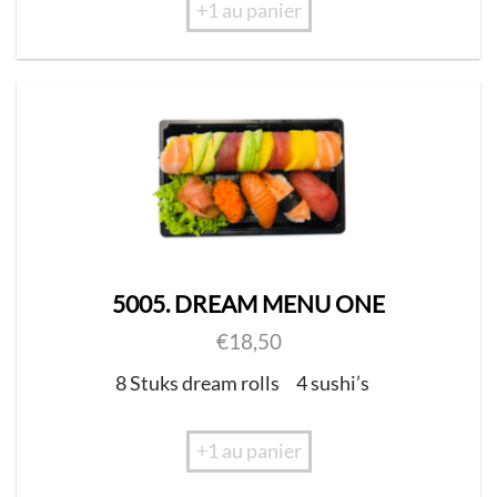
+1 au panier
5005. DREAM MENU ONE
€
18,50
8 Stuks dream rolls
4 sushi’s
+1 au panier