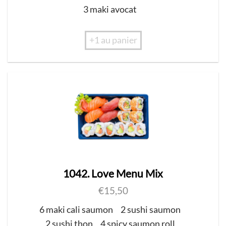
3 maki avocat
+1 au panier
1042. Love Menu Mix
€
15,50
6 maki cali saumon
2 sushi saumon
2 sushi thon
4 spicy saumon roll