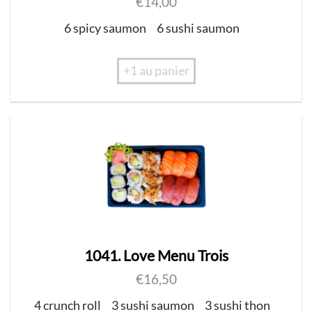
€
14,00
6 spicy saumon
6 sushi saumon
+1 au panier
1041. Love Menu Trois
€
16,50
4 crunch roll
3 sushi saumon
3 sushi thon