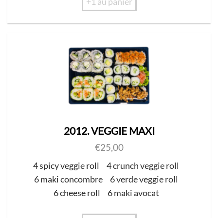
+1 au panier
2012. VEGGIE MAXI
€
25,00
4 spicy veggie roll
4 crunch veggie roll
6 maki concombre
6 verde veggie roll
6 cheese roll
6 maki avocat