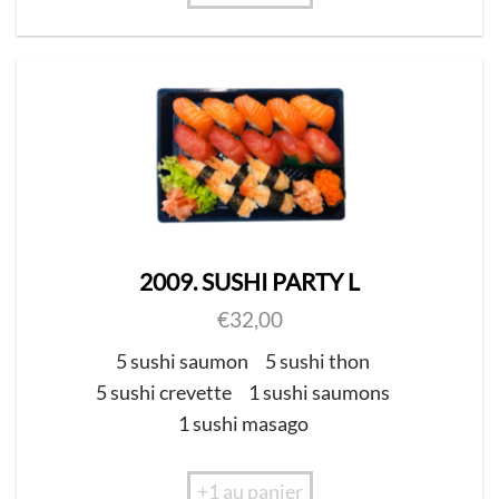
2009. SUSHI PARTY L
€
32,00
5 sushi saumon
5 sushi thon
5 sushi crevette
1 sushi saumons
1 sushi masago
+1 au panier