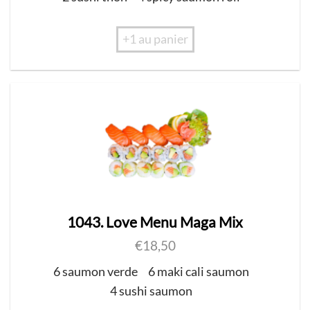
+1 au panier
1043. Love Menu Maga Mix
€
18,50
6 saumon verde
6 maki cali saumon
4 sushi saumon