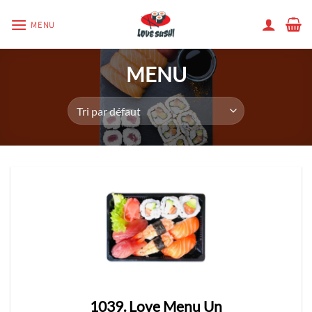
Passer
MENU
au
contenu
MENU
1039. Love Menu Un