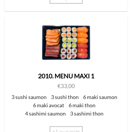
2010. MENU MAXI 1
€
33,00
3 sushi saumon
3 sushi thon
6 maki saumon
6 maki avocat
6 maki thon
4 sashimi saumon
3 sashimi thon
+1 au panier